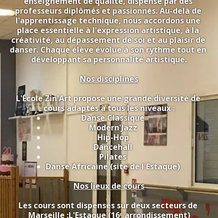
enseignement de qualité, dispensé par des 
professeurs diplômés et passionnés. Au-delà de 
l'apprentissage technique, nous accordons une 
place essentielle à l'expression artistique, à la 
créativité, au dépassement de soi et au plaisir de 
danser. Chaque élève évolue à son rythme tout en 
développant sa personnalité artistique.
Nos disciplines
L'École Zin'Art propose une grande diversité de 
cours adaptés à tous les niveaux :
Danse Classique
Modern'Jazz
Hip-Hop
Dancehall
Pilates
Danse Africaine (site de l'Estaque)
Nos lieux de cours
Les cours sont dispensés sur deux secteurs de 
Marseille :L'Estaque (16ᵉ arrondissement)