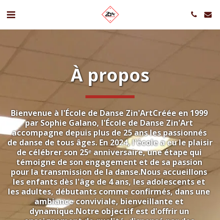
À propos
Bienvenue à l'École de Danse Zin'ArtCréée en 1999 
par Sophie Galano, l'École de Danse Zin'Art 
accompagne depuis plus de 25 ans les passionnés 
de danse de tous âges. En 2024, l'école a eu le plaisir 
de célébrer son 25ᵉ anniversaire, une étape qui 
témoigne de son engagement et de sa passion 
pour la transmission de la danse.Nous accueillons 
les enfants dès l'âge de 4 ans, les adolescents et 
les adultes, débutants comme confirmés, dans une 
ambiance conviviale, bienveillante et 
dynamique.Notre objectif est d'offrir un 