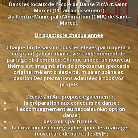
Dans les locaux de l'École de Danse Zin'Art.Saint-
Marcel (11ᵉ arrondissement)
Au Centre Municipal d'Animation (CMA) de Saint-
Marcel.
Un spectacle chaque année
Chaque fin de saison, tous les élèves participent à 
un grand gala de danse, véritable moment de 
partage et d'émotion. Chaque année, un nouveau 
thème est imaginé afin de proposer un spectacle 
original mêlant créativité, mise en scène et 
passion.Des prestations adaptées à tous vos 
projets
L'École Zin'Art propose également :
la préparation aux concours de danse ;
l'accompagnement au baccalauréat option 
danse ;
des cours particuliers ;
la création de chorégraphies pour les mariages 
(ouverture de bal) et les EVJF ;